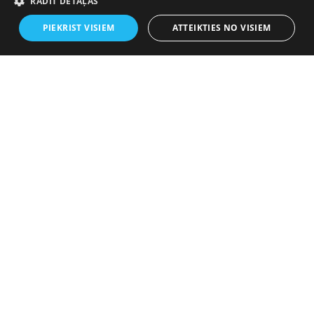
RĀDĪT DETAĻAS
PIEKRIST VISIEM
ATTEIKTIES NO VISIEM
Wie funktioniert die
Geschenkkarte?
1
Typ wählen
Spezifische Tour, Betrag oder Tagespaket
2
Karte erhalten