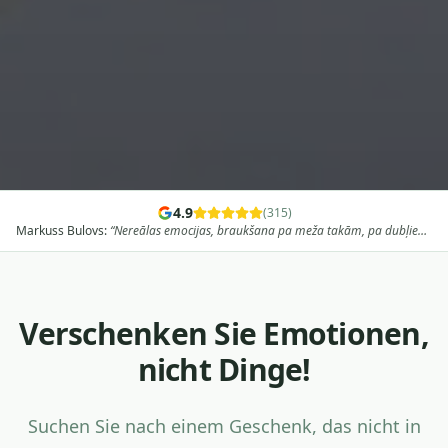
4.9
(
315
)
Edgars Velce
:
“
Ļoti laba pieredze ar kvadracikliem uz divām dienām,
aizraujošs maršruts, profesionāls un draudzīgs gids. Pa nakti palikām viesu
namā Baldonē un no rīta turpinājām ceļu caur mežiem, brikšņiem, karjeriem
un apskates objektiem. Ļoti iesaku!
”
Verschenken Sie Emotionen,
nicht Dinge!
Suchen Sie nach einem Geschenk, das nicht in