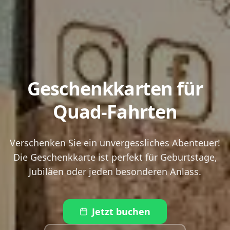
Geschenkkarten für
Quad-Fahrten
Verschenken Sie ein unvergessliches Abenteuer!
Die Geschenkkarte ist perfekt für Geburtstage,
Jubiläen oder jeden besonderen Anlass.
Jetzt buchen