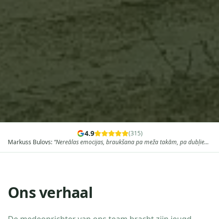
4.9
(
315
)
Edgars Velce
:
“
Ļoti laba pieredze ar kvadracikliem uz divām dienām,
aizraujošs maršruts, profesionāls un draudzīgs gids. Pa nakti palikām viesu
namā Baldonē un no rīta turpinājām ceļu caur mežiem, brikšņiem, karjeriem
un apskates objektiem. Ļoti iesaku!
”
Ons verhaal