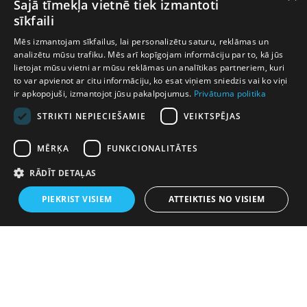
Šajā tīmekļa vietnē tiek izmantoti
Verjaardagen
Bruiloften
Artsen
Advocaten
sīkfaili
Brandweerlieden
Politieagenten
IT-specialisten
Mēs izmantojam sīkfailus, lai personalizētu saturu, reklāmas un
Cido
Swedbank
Verzekeringsmaatschappijen
analizētu mūsu trafiku. Mēs arī kopīgojam informāciju par to, kā jūs
lietojat mūsu vietni ar mūsu reklāmas un analītikas partneriem, kuri
Casino's
Autodiensten
to var apvienot ar citu informāciju, ko esat viņiem sniedzis vai ko viņi
ir apkopojuši, izmantojot jūsu pakalpojumus.
Privātuma politika
STRIKTI NEPIECIEŠAMIE
VEIKTSPĒJAS
Velen komen terug omdat elke rit anders is. De natuur
herhaalt zich nooit.
MĒRĶA
FUNKCIONALITĀTES
RĀDĪT DETAĻAS
PIEKRIST VISIEM
ATTEIKTIES NO VISIEM