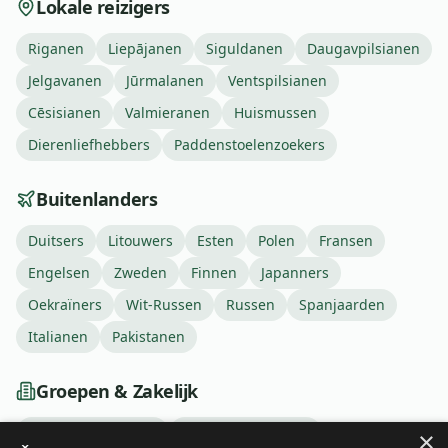
Lokale reizigers
Riganen
Liepājanen
Siguldanen
Daugavpilsianen
Jelgavanen
Jūrmalanen
Ventspilsianen
Cēsisianen
Valmieranen
Huismussen
Dierenliefhebbers
Paddenstoelenzoekers
Buitenlanders
Duitsers
Litouwers
Esten
Polen
Fransen
Engelsen
Zweden
Finnen
Japanners
Oekraïners
Wit-Russen
Russen
Spanjaarden
Italianen
Pakistanen
Groepen & Zakelijk
Vrijgezellenfeesten
Vrijgezellenfeesten
×